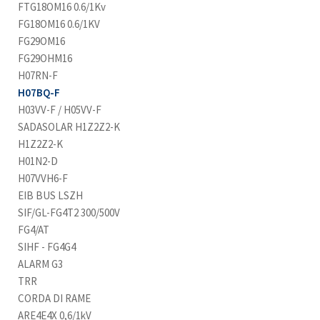
FTG18OM16 0.6/1Kv
FG18OM16 0.6/1KV
FG29OM16
FG29OHM16
H07RN-F
H07BQ-F
H03VV-F / H05VV-F
SADASOLAR H1Z2Z2-K
H1Z2Z2-K
H01N2-D
H07VVH6-F
EIB BUS LSZH
SIF/GL-FG4T2 300/500V
FG4/AT
SIHF - FG4G4
ALARM G3
TRR
CORDA DI RAME
ARE4E4X 0,6/1kV