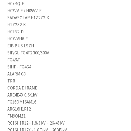
H07BQ-F
H03VV-F / H05VV-F
SADASOLAR H1Z2Z2-K
H1Z2Z2-K
H01N2-D
H07VVH6-F
EIB BUS LSZH
SIF/GL-FG4T2 300/500V
FG4/AT
SIHF - FG4G4
ALARM G3
TRR
CORDA DI RAME
ARE4E4X 0,6/1kV
FG16OM16AM16
ARG16H1R12
FM9OMZ1
RG16H1R12 - 1,8/3 kV ÷ 26/45 kV
RG16H1R12X - 1,8/3 kV ÷ 26/45 kV