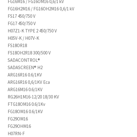
FG16M16 / FG16OM16 0,6/1 kV
FG16H2M16 / FG16OH2M16 0,6/1 kV
FS17 450/750 V
FG17 450/750 V
H07Z1-K TYPE 2 450/750 V
H05V-K / H07V-K
FS18OR18
FS18OH2R18 300/500 V
SADACONTROL®
SADASCREEN® H2
ARG16R16 0.6/1KV
ARG16R16 0,6/1KV Eca
ARG16M16 0.6/1KV
RG26H1M16-12/20 18/30 KV
FTG18OM16 0.6/1Kv
FG18OM16 0.6/1KV
FG29OM16
FG29OHM16
H07RN-F