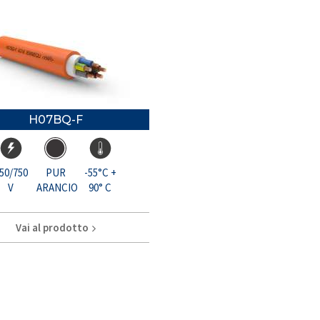
H07BQ-F
50/750
PUR
-55°C +
V
ARANCIO
90° C
Vai al prodotto