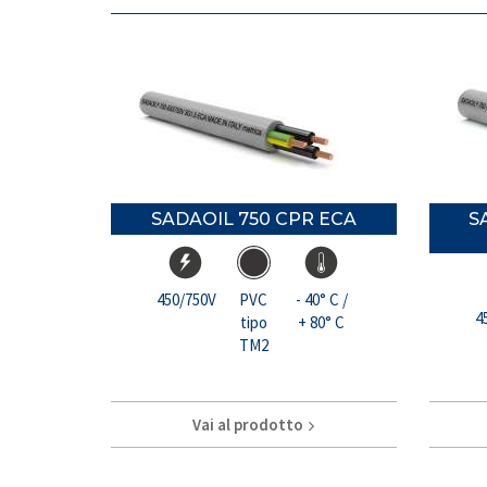
SADAOIL 750 CPR ECA
S
450/750V
PVC
- 40° C /
4
tipo
+ 80° C
TM2
Vai al prodotto