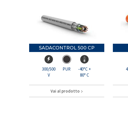
SADACONTROL 500 CP
300/500
PUR
-40°C +
4
V
80° C
Vai al prodotto