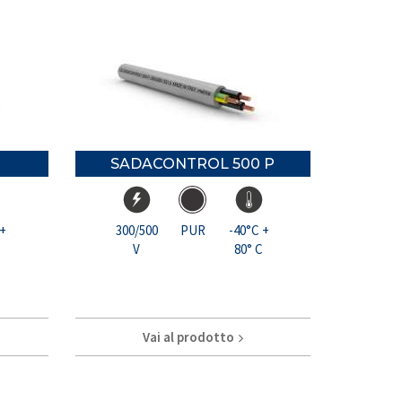
SADACONTROL 500 P
 +
300/500
PUR
-40°C +
C
V
80° C
Vai al prodotto