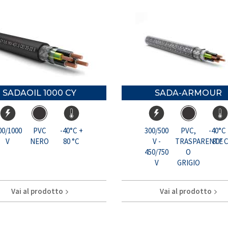
SADAOIL 1000 CY
SADA-ARMOUR
00/1000
PVC
-40°C +
300/500
PVC,
-40°C
V
NERO
80 °C
V -
TRASPARENTE
80° 
450/750
O
V
GRIGIO
Vai al prodotto
Vai al prodotto