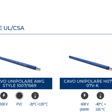
E UL/CSA
AVO UNIPOLARE AWG
CAVO UNIPOLARE H07V
STYLE 1007/1569
07V-K
300 V
PVC
-20°C+105°C
600 V
-40°C +
(AWM-
105 °C