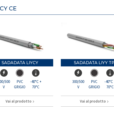
YCY CE
SADADATA LIYCY
SADADATA LIYY T
00/500
PVC
-40°C +
300/500
PVC
-40°C
V
GRIGIO
70°C
V
GRIGIO
70°C
Vai al prodotto
Vai al prodotto