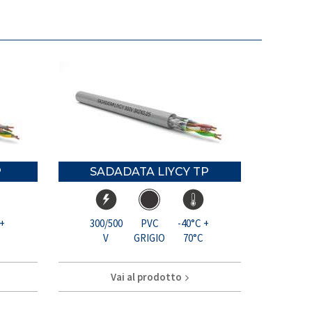
P
SADADATA LIYCY TP
 +
300/500
PVC
-40°C +
V
GRIGIO
70°C
Vai al prodotto