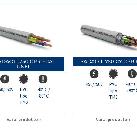
ADAOIL 750 CPR ECA
SADAOIL 750 CY CPR
UNEL
450/750V
PVC
-40° C
50/750V
PVC
-40° C /
tipo
+80° 
tipo
+80° C
TM2
TM2
Vai al prodotto
Vai al prodotto