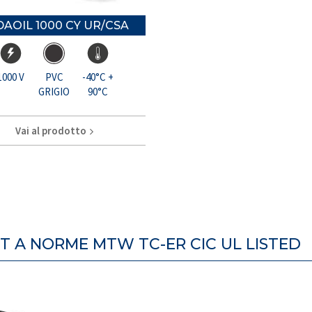
AOIL 1000 CY UR/CSA
1000 V
PVC
-40°C +
GRIGIO
90°C
Vai al prodotto
NT A NORME MTW TC-ER CIC UL LISTED