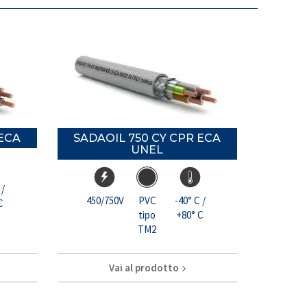
 ECA
SADAOIL 750 CY CPR ECA
UNEL
 /
450/750V
PVC
-40° C /
C
tipo
+80° C
TM2
Vai al prodotto