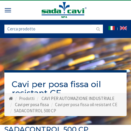
Toggle
navigation
Cavi per posa fissa oil
resistant CE
Prodotti
CAVI PER AUTOMAZIONE INDUSTRIALE
Cavi per posa fissa
Cavi per posa fissa oil resistant CE
SADACONTROL 500 CP
SADACONTROL 500 CP